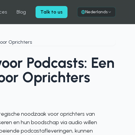
ces
Blog
Talk to us
Nederlands
oor Podcasts: Een
oor Oprichters
ategische noodzaak voor oprichters van
seren en hun boodschap via audio willen
boeiende podcastafleveringen, kunnen