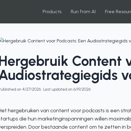
Products
Run from AI
Free Resour
Hergebruik Content v
Audiostrategiegids v
Published on
4/27/2026
· Last updated on
6/19/2026
Het hergebruiken van content voor podcasts is een str
startups die hun marketinginspanningen willen maximali
verspreiden. Door bestaande content om te zetten in 