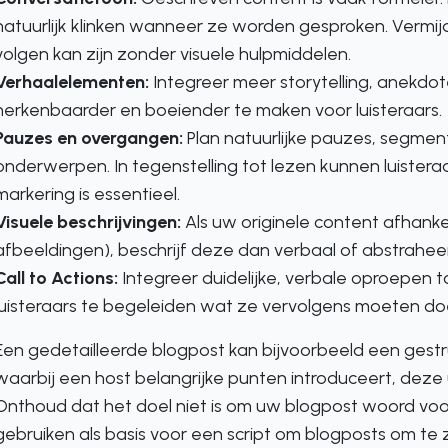
natuurlijk klinken wanneer ze worden gesproken. Vermijd
volgen kan zijn zonder visuele hulpmiddelen.
Verhaalelementen:
Integreer meer storytelling, anekd
herkenbaarder en boeiender te maken voor luisteraars.
Pauzes en overgangen:
Plan natuurlijke pauzes, segmen
onderwerpen. In tegenstelling tot lezen kunnen luisteraa
markering is essentieel.
Visuele beschrijvingen:
Als uw originele content afhankel
afbeeldingen), beschrijf deze dan verbaal of abstraheer
Call to Actions:
Integreer duidelijke, verbale oproepen 
luisteraars te begeleiden wat ze vervolgens moeten do
Een gedetailleerde blogpost kan bijvoorbeeld een gest
waarbij een host belangrijke punten introduceert, deze 
Onthoud dat het doel niet is om uw blogpost woord vo
gebruiken als basis voor een script om blogposts om te 