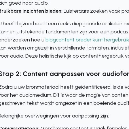
zich goed naar audio.
Bruikbare inzichten bieden:
Luisteraars zoeken vaak pra
U heeft bijvoorbeeld een reeks diepgaande artikelen ov
kunnen uitstekende fundamenten zijn voor een podcastse
onderzoeken hoe u
blogcontent breder kunt hergebrui
kan worden omgezet in verschillende formaten, inclusi
voor audio. Deze holistische kijk op contenthergebruik vo
Stap 2: Content aanpassen voor audiof
Zodra u uw bronmateriaal heeft geïdentificeerd, is de 
voor het audiomedium. Dit is waar de magie van conten
geschreven tekst wordt omgezet in een boeiende auditi
Belangrijke overwegingen voor aanpassing zijn:
Conversatietoon:
Geschreven content is vaak formeler. 