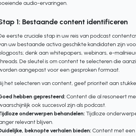
boeiende audio-ervaringen.
Stap 1: Bestaande content identificeren
De eerste cruciale stap in uw reis van podcast contentcr
van uw bestaande activa geschikte kandidaten zijn voor 
blogposts; denk aan whitepapers, webinars, e-mailnieuw
threads. De sleutel is om content te selecteren die aanz
worden aangepast voor een gesproken formaat.
Bij het selecteren van content, geef prioriteit aan stukke
Goed hebben gepresteerd:
Content die al resoneert met
waarschijnlijk ook succesvol zijn als podcast.
Tijdloze onderwerpen behandelen:
Tijdloze onderwerpe
langer relevant blijven.
Duidelijke, beknopte verhalen bieden:
Content met een s