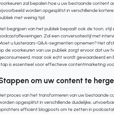
voorkeuren zal bepalen hoe u uw bestaande content aa
bijvoorbeeld worden opgesplitst in verschillende kort
publiek met weinig tijd.
Het begrijpen van het publiek bepaalt ook de toon, stijl
podcastafleveringen. Zal een conversatiestijl met inte
Moet u luisteraars-Q&A-segmenten opnemen? Het afst
op de voorkeuren van uw publiek zorgt ervoor dat uw he
geconsumeerd, maar ook echt wordt gewaardeerd en b
stap is essentieel voor effectieve contentmarketing vo
Stappen om uw content te herge
Het proces van het transformeren van uw bestaande co
worden opgesplitst in verschillende duidelijke, uitvoer
oprichters efficiënt blogposts om te zetten in podcast