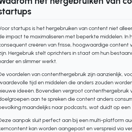
Waarom het hergebruiken van cont
startups
Voor startups is het hergebruiken van content niet allee
de impact te maximaliseren met beperkte middelen. In he
consequent creëren van frisse, hoogwaardige content 
zijn. Hergebruik stelt oprichters in staat om hun besta
harder en slimmer werkt.
De voordelen van contenthergebruik zijn aanzienlijk, vo
waardevolle tijd en middelen die anders zouden worde
nieuwe ideeën. Bovendien vergroot contenthergebruik vo
doelgroepen aan te spreken die content anders consum
bevolking maandelijks naar podcasts, wat duidt op een
Deze aanpak sluit perfect aan bij een multi-platform au
kerncontent kan worden aangepast en verspreid via vers