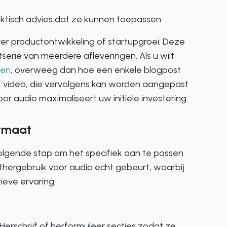
ktisch advies dat ze kunnen toepassen.
er productontwikkeling of startupgroei. Deze
rie van meerdere afleveringen. Als u wilt
ken
, overweeg dan hoe een enkele blogpost
ef video, die vervolgens kan worden aangepast
or audio maximaliseert uw initiële investering.
ormaat
volgende stap om het specifiek aan te passen
thergebruik voor audio echt gebeurt, waarbij
eve ervaring.
Herschrijf of herformuleer secties zodat ze