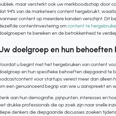
publiek, maar versterkt ook uw merkboodschap door co
dat 94% van de marketeers content hergebruikt, waarbi
wanneer content op meerdere kanalen verschijnt. Dit be
dezelfde contentinvestering om
content te hergebruik
doelgroepen te bereiken en de betrokkenheid te verdie
Uw doelgroep en hun behoeften 
Voordat u begint met het hergebruiken van content voor
doelgroep en hun specifieke behoeften diepgaand te b
podcastcontent voor startups vereist meer dan alleen 
om een genuanceerd begrip van wie u aanspreekt en wat
Denk aan hun demografie, pijnpunten, interesses en h
het drukke professionals die op zoek zijn naar snelle in
diepe denkers die diepgaande discussies zoeken tijden