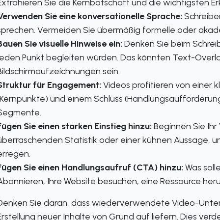
Extrahieren Sie die Kernbotschaft und die wichtigsten Er
Verwenden Sie eine konversationelle Sprache:
Schreiben
sprechen. Vermeiden Sie übermäßig formelle oder akad
Bauen Sie visuelle Hinweise ein:
Denken Sie beim Schreib
jeden Punkt begleiten würden. Das könnten Text-Overlays
Bildschirmaufzeichnungen sein.
Struktur für Engagement:
Videos profitieren von einer k
(Kernpunkte) und einem Schluss (Handlungsaufforderung).
Segmente.
Fügen Sie einen starken Einstieg hinzu:
Beginnen Sie Ihr 
überraschenden Statistik oder einer kühnen Aussage, u
erregen.
Fügen Sie einen Handlungsaufruf (CTA) hinzu:
Was soll
Abonnieren, Ihre Website besuchen, eine Ressource heru
Denken Sie daran, dass wiederverwendete Video-Unterti
Erstellung neuer Inhalte von Grund auf liefern. Dies verd