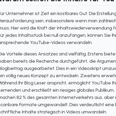
Für Unternehmer ist Zeit ein kostbares Gut. Die Erstellun
Herausforderung sein, insbesondere wenn man zahlreich
muss. Hier wird die Kraft der Inhaltswiederverwendung
für jedes Inhaltsstück bei null anzufangen, können Sie 
ansprechende YouTube-Videos verwandeln.
Die Vorteile dieses Ansatzes sind vielfältig. Erstens bie
haben bereits die Recherche durchgeführt, die Argumente
Blogbeitrag ausgearbeitet. Dies in ein Videoskript umzu
ein völlig neues Konzept zu entwickeln. Zweitens erweite
Während Ihr Blog Leser anspricht, ermöglicht YouTube Ih
Lernenden und erschließt ein riesiges globales Publikum
machen 82 % des gesamten Internetverkehrs aus, aber nu
scanbare Formate umgewandelt. Dies verdeutlicht eine
schriftliche Inhalte strategisch in Videos umwandeln.