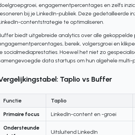
doelgroepgroei, engagementpercentages en zelfs inzic
resoneren bij je LinkedIn-publiek. Deze gedetailleerde
LinkedIn-contentstrategie te optimaliseren.
Buffer biedt uitgebreide analytics over alle gekoppeld
engagementpercentages, bereik, volgersgroei en klikpe
je socialmediaprestaties. Hoewel het niet zo gespecialise
samengevoegde data startups om hun algehele multi-pl
Vergelijkingstabel: Taplio vs Buffer
Functie
Taplio
Primaire focus
LinkedIn-content en -groei
Ondersteunde
Uitsluitend LinkedIn