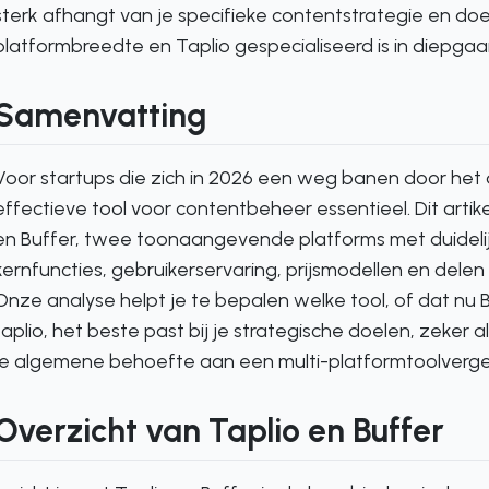
sterk afhangt van je specifieke contentstrategie en doelp
platformbreedte en Taplio gespecialiseerd is in diepg
Samenvatting
Voor startups die zich in 2026 een weg banen door het d
effectieve tool voor contentbeheer essentieel. Dit artike
en Buffer, twee toonaangevende platforms met duidelijk
kernfuncties, gebruikerservaring, prijsmodellen en delen
Onze analyse helpt je te bepalen welke tool, of dat nu Bu
taplio, het beste past bij je strategische doelen, zeker
je algemene behoefte aan een multi-platformtoolvergeli
Overzicht van Taplio en Buffer