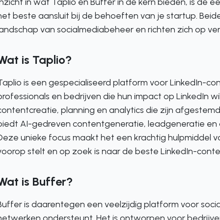
Inzicht in wat Taplio en Buffer in de kern bieden, is de
het beste aansluit bij de behoeften van je startup. Beid
landschap van socialmediabeheer en richten zich op versc
Wat is Taplio?
Taplio is een gespecialiseerd platform voor LinkedIn-co
professionals en bedrijven die hun impact op LinkedIn wil
contentcreatie, planning en analytics die zijn afgestem
biedt AI-gedreven contentgeneratie, leadgeneratie en 
Deze unieke focus maakt het een krachtig hulpmiddel v
voorop stelt en op zoek is naar de beste LinkedIn-conte
Wat is Buffer?
Buffer is daarentegen een veelzijdig platform voor soc
netwerken ondersteunt. Het is ontworpen voor bedrijven