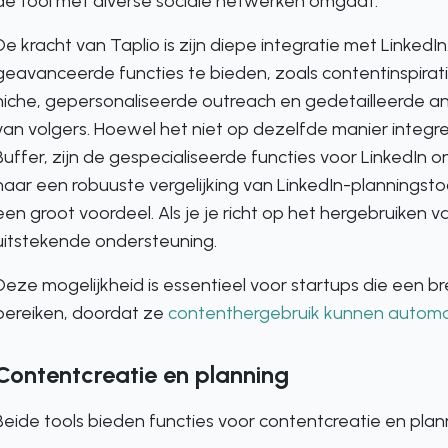
de tool met diverse sociale netwerken omgaat.
De kracht van Taplio is zijn diepe integratie met Linked
geavanceerde functies te bieden, zoals contentinspirat
niche, gepersonaliseerde outreach en gedetailleerde ana
van volgers. Hoewel het niet op dezelfde manier integr
Buffer, zijn de gespecialiseerde functies voor LinkedIn 
naar een robuuste vergelijking van LinkedIn-planningstoo
een groot voordeel. Als je je richt op het hergebruiken v
uitstekende ondersteuning.
Deze mogelijkheid is essentieel voor startups die een br
bereiken, doordat ze
contenthergebruik kunnen automa
Contentcreatie en planning
Beide tools bieden functies voor contentcreatie en plan