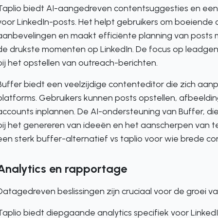
Taplio biedt AI-aangedreven contentsuggesties en een 
voor LinkedIn-posts. Het helpt gebruikers om boeiende
aanbevelingen en maakt efficiënte planning van posts mo
de drukste momenten op LinkedIn. De focus op leadgene
bij het opstellen van outreach-berichten.
Buffer biedt een veelzijdige contenteditor die zich aanp
platforms. Gebruikers kunnen posts opstellen, afbeeld
accounts inplannen. De AI-ondersteuning van Buffer, die z
bij het genereren van ideeën en het aanscherpen van te
een sterk buffer-alternatief vs taplio voor wie brede c
Analytics en rapportage
Datagedreven beslissingen zijn cruciaal voor de groei va
Taplio biedt diepgaande analytics specifiek voor Linked