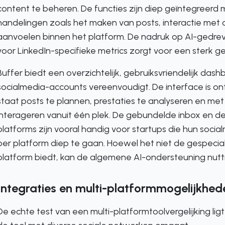
content te beheren. De functies zijn diep geïntegreerd
handelingen zoals het maken van posts, interactie met c
aanvoelen binnen het platform. De nadruk op AI-gedrev
voor LinkedIn-specifieke metrics zorgt voor een sterk ge
Buffer biedt een overzichtelijk, gebruiksvriendelijk da
socialmedia-accounts vereenvoudigt. De interface is ont
staat posts te plannen, prestaties te analyseren en me
interageren vanuit één plek. De gebundelde inbox en 
platforms zijn vooral handig voor startups die hun socia
per platform diep te gaan. Hoewel het niet de gespecial
platform biedt, kan de algemene AI-ondersteuning nutti
Integraties en multi-platformmogelijkhed
De echte test van een multi-platformtoolvergelijking lig