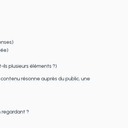
onses)
tée)
ls plusieurs éléments ?)
contenu résonne auprès du public, une
n regardant ?