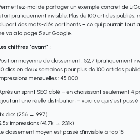
Permettez-moi de partager un exemple concret de LiGo. 
était pratiquement invisible. Plus de 100 articles publiés,
plupart des mots-clés pertinents – ce qui pourrait tout
ne va à la page 5 sur Google.
Les chiffres "avant" :
Position moyenne de classement : 52,7 (pratiquement invi
110 clics en deux semaines pour plus de 100 articles publi
Impressions mensuelles : 45 000
Après un sprint SEO ciblé – en choisissant seulement 4 pa
ajoutant une réelle distribution – voici ce qui s'est passé 
4x clics (256 → 997)
5,5x impressions (41,7k → 231k)
Le classement moyen est passé d'invisible à top 15